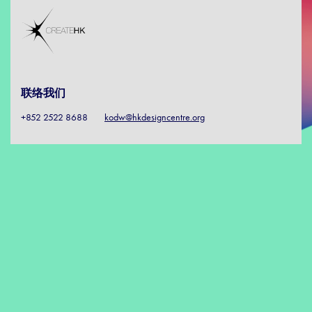
联络我们
+852 2522 8688
kodw@hkdesigncentre.org
订阅我们
关注我们
免责声明: 香港特别行政区政府仅为本项目提供资助，除此之外并无参与
项目。在本刊物／活动内（或由项目小组成员）表达的任何意见、研究成